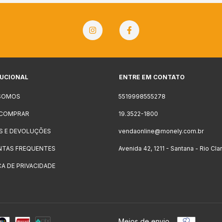
TUCIONAL
ENTRE EM CONTATO
SOMOS
5519998555278
COMPRAR
19.3522-1800
S E DEVOLUÇÕES
vendaonline@monely.com.br
NTAS FREQUENTES
Avenida 42, 1211 - Santana - Rio Cla
CA DE PRIVACIDADE
Meios de envio