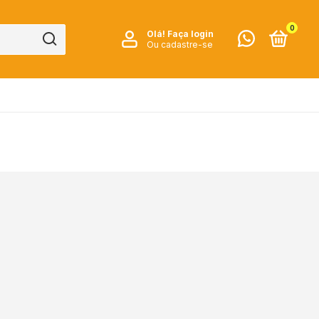
0
Olá!
Faça login
Ou cadastre-se