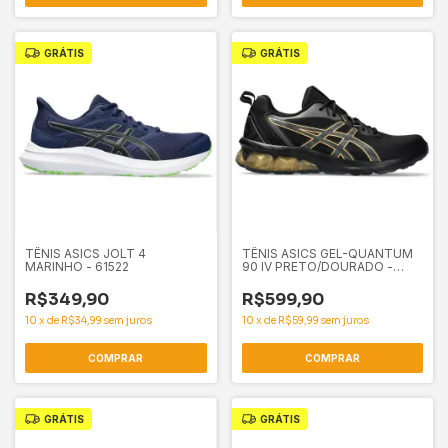
GRÁTIS
GRÁTIS
TÊNIS ASICS JOLT 4
TÊNIS ASICS GEL-QUANTUM
MARINHO - 61522
90 IV PRETO/DOURADO -
61521
R$349,90
R$599,90
10
x
de
R$34,99
sem juros
10
x
de
R$59,99
sem juros
COMPRAR
COMPRAR
GRÁTIS
GRÁTIS