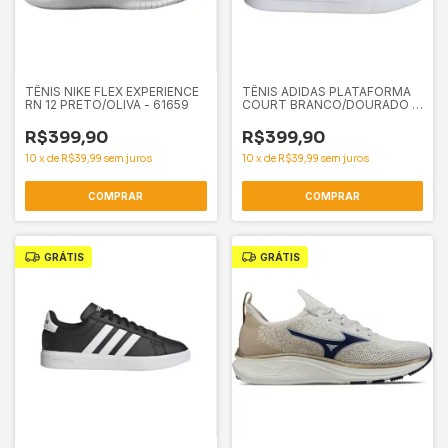
TÊNIS NIKE FLEX EXPERIENCE
TÊNIS ADIDAS PLATAFORMA
RN 12 PRETO/OLIVA - 61659
COURT BRANCO/DOURADO -
61419
R$399,90
R$399,90
10
x
de
R$39,99
sem juros
10
x
de
R$39,99
sem juros
COMPRAR
COMPRAR
GRÁTIS
GRÁTIS