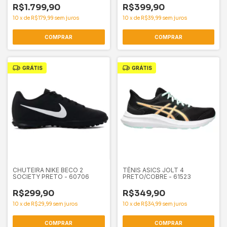
R$1.799,90
R$399,90
10
x
de
R$179,99
sem juros
10
x
de
R$39,99
sem juros
COMPRAR
COMPRAR
GRÁTIS
GRÁTIS
CHUTEIRA NIKE BECO 2
TÊNIS ASICS JOLT 4
SOCIETY PRETO - 60706
PRETO/COBRE - 61523
R$299,90
R$349,90
10
x
de
R$29,99
sem juros
10
x
de
R$34,99
sem juros
COMPRAR
COMPRAR