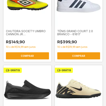
CHUTEIRA SOCIETY UMBRO
TÊNIS GRAND COURT 2.0
CANNON JR
BRANCO - 61617
LIMA/LARANJA/PRETO -
61633
R$149,90
R$399,90
10
x
de
R$14,99
sem juros
10
x
de
R$39,99
sem juros
COMPRAR
COMPRAR
GRÁTIS
GRÁTIS