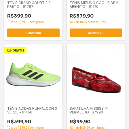
TÊNIS GRAND COURT 2.0
TÊNIS MIZUNO COOL RIDE 2
PRETO - 61767
ARENITO - 61716
R$399,90
R$379,90
10
x
de
R$39,99
sem juros
10
x
de
R$37,99
sem juros
COMPRAR
COMPRAR
GRÁTIS
TÊNIS ADIDAS RUNFALCON 3
SAPATILHA MISSISSIPI
VERDE - 61456
VERMELHO- 67993
R$399,90
R$99,90
10
x
de
R$39,99
sem juros
10
x
de
R$9,99
sem juros