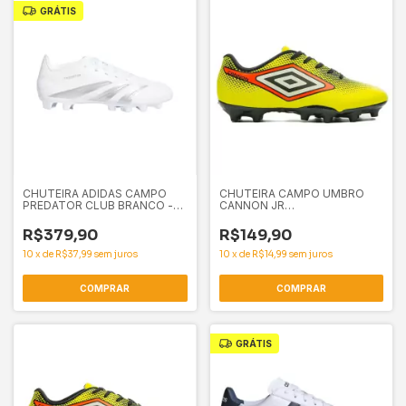
GRÁTIS
CHUTEIRA ADIDAS CAMPO
CHUTEIRA CAMPO UMBRO
PREDATOR CLUB BRANCO -
CANNON JR
61727
LIMA/LARANJA/PRETO -
61634
R$379,90
R$149,90
10
x
de
R$37,99
sem juros
10
x
de
R$14,99
sem juros
COMPRAR
COMPRAR
GRÁTIS