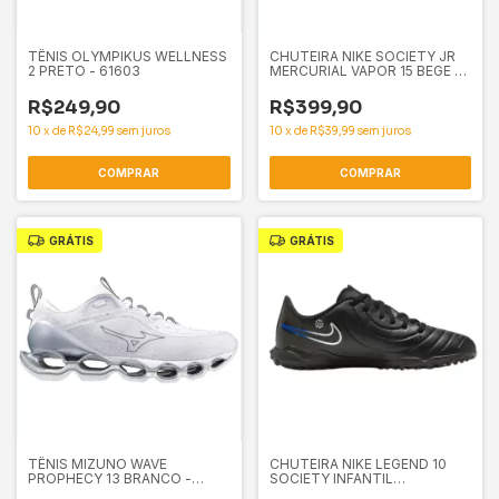
TÊNIS OLYMPIKUS WELLNESS
CHUTEIRA NIKE SOCIETY JR
2 PRETO - 61603
MERCURIAL VAPOR 15 BEGE -
61536
R$249,90
R$399,90
10
x
de
R$24,99
sem juros
10
x
de
R$39,99
sem juros
COMPRAR
COMPRAR
GRÁTIS
GRÁTIS
TÊNIS MIZUNO WAVE
CHUTEIRA NIKE LEGEND 10
PROPHECY 13 BRANCO -
SOCIETY INFANTIL
61530
PRETO/AZUL - 61526